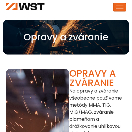
Opravy a zváranie
OPRAVY A
ZVÁRANIE
Na opravy a zváranie
všeobecne používame
metódy MMA, TIG,
MIG/MAG, zváranie
plameňom a
drážkovanie uhlíkovou