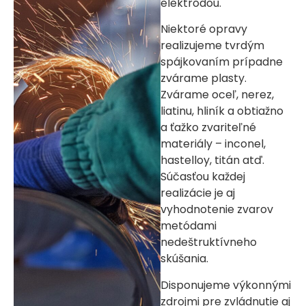
elektródou.
Niektoré opravy
realizujeme tvrdým
spájkovaním prípadne
zvárame plasty.
Zvárame oceľ, nerez,
liatinu, hliník a obtiažno
a ťažko zvariteľné
materiály – inconel,
hastelloy, titán atď.
Súčasťou každej
realizácie je aj
vyhodnotenie zvarov
metódami
nedeštruktívneho
skúšania.
Disponujeme výkonnými
zdrojmi pre zvládnutie aj