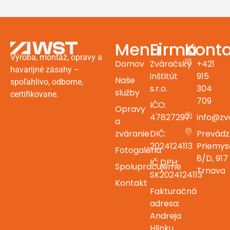
Menu
Firma
Konta
Výroba, montáž, opravy a
Domov
Zváračský
+421
havarijné zásahy –
inštitút
915
Naše
spoľahlivo, odborne,
s.r.o.
304
služby
certifikovane.
709
IČO:
Opravy
47827297
info@zv
a
zváranie
DIČ:
Prevádz
2024124113
Priemys
Fotogaléria
8/D, 917 
IČ DPH:
Spolupracujeme
Trnava
SK2024124113
Kontakt
Fakturačná
adresa:
Andreja
Hlinku