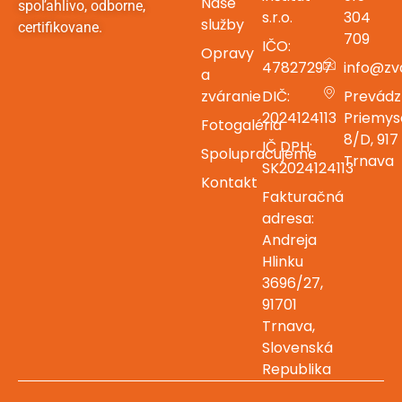
Naše
spoľahlivo, odborne,
s.r.o.
304
služby
certifikovane.
709
IČO:
Opravy
47827297
info@zv
a
zváranie
DIČ:
Prevádz
2024124113
Priemys
Fotogaléria
8/D, 917 
IČ DPH:
Spolupracujeme
Trnava
SK2024124113
Kontakt
Fakturačná
adresa:
Andreja
Hlinku
3696/27,
91701
Trnava,
Slovenská
Republika