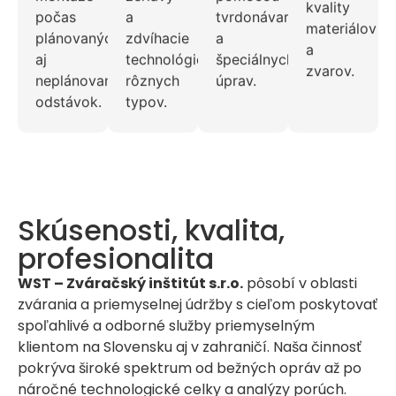
kvality
počas
a
tvrdonávarkov
materiálov
plánovaných
zdvíhacie
a
a
aj
technológie
špeciálnych
zvarov.
neplánovaných
rôznych
úprav.
odstávok.
typov.
Skúsenosti, kvalita,
profesionalita
WST – Zváračský inštitút s.r.o.
pôsobí v oblasti
zvárania a priemyselnej údržby s cieľom poskytovať
spoľahlivé a odborné služby priemyselným
klientom na Slovensku aj v zahraničí. Naša činnosť
pokrýva široké spektrum od bežných opráv až po
náročné technologické celky a analýzy porúch.