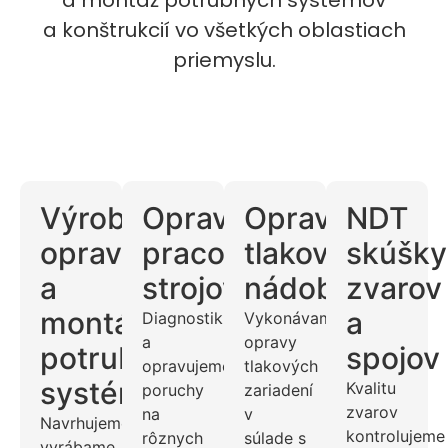
a montáž potrubných systémov
a konštrukcií vo všetkých oblastiach
priemyslu.
Výroba,
Opravy
Opravy
NDT
oprava
pracovných
tlakových
skúšky
a
strojov
nádob
zvarov
montáž
a
Diagnostikujeme
Vykonávame
a
opravy
potrubných
spojov
opravujeme
tlakových
systémov
Kvalitu
poruchy
zariadení
zvarov
na
v
Navrhujeme,
kontrolujeme
rôznych
súlade s
vyrábame