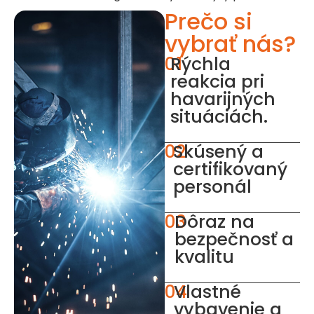
Prečo si
vybrať nás?
01
Rýchla
reakcia pri
havarijných
situáciách.
02
Skúsený a
certifikovaný
personál
03
Dôraz na
bezpečnosť a
kvalitu
04
Vlastné
vybavenie a