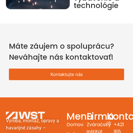
technológie
Máte záujem o spoluprácu?
Neváhajte nás kontaktovať!
Kontaktujte nás
Menu
Firma
Konta
Výroba, montáž, opravy a
Domov
Zváračský
+421
havarijné zásahy –
inštitút
915