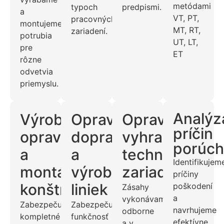
metódami
typoch
predpismi.
a
VT, PT,
pracovných
montujeme
MT, RT,
zariadení.
potrubia
UT, LT,
pre
ET
rôzne
odvetvia
priemyslu.
Analýz
Výroba,
Opravy
Opravy
príčin
oprava
dopravníkov
vyhradených
porúch
a
a
technických
Identifikujem
montáž
výrobných
zariadení
príčiny
konštrukcií
liniek
poškodení
Zásahy
a
vykonávame
Zabezpečujeme
Zabezpečujeme
navrhujeme
odborne
kompletné
funkčnosť
efektívne
a v