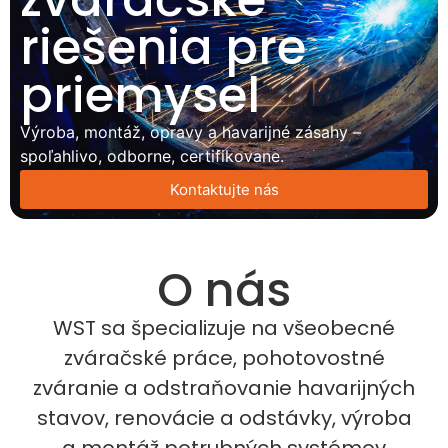
riešenia pre
priemysel
Výroba, montáž, opravy a havarijné zásahy –
spoľahlivo, odborne, certifikovane.
Kontaktujte nás
O nás
WST sa špecializuje na všeobecné
zváračské práce, pohotovostné
zváranie a odstraňovanie havarijných
stavov, renovácie a odstávky, výroba