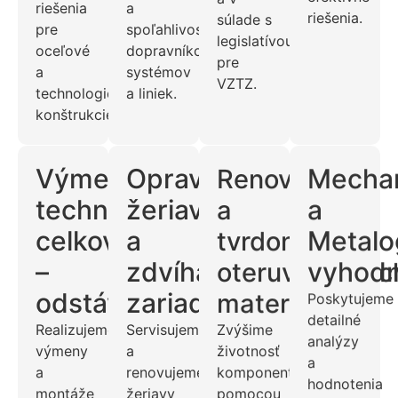
riešenia
a
riešenia.
súlade s
pre
spoľahlivosť
legislatívou
oceľové
dopravníkových
pre
a
systémov
VZTZ.
technologické
a liniek.
konštrukcie.
Výmena
Opravy
Mecha
Renovácie
technologických
žeriavov
a
a
celkov
a
Metalo
tvrdonávary
–
zdvíhacích
vyhodn
oteruvzdornýc
odstávky
zariadení
materiálov
Poskytujeme
detailné
Realizujeme
Servisujeme
Zvýšime
analýzy
výmeny
a
životnosť
a
a
renovujeme
komponentov
hodnotenia
montáže
žeriavy
pomocou